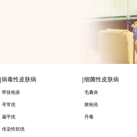
病毒性皮肤病
细菌性皮肤病
带状疱疹
毛囊炎
寻常疣
脓疱疮
扁平疣
丹毒
传染性软疣