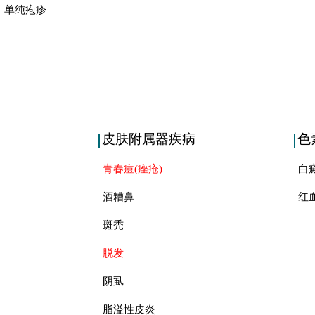
单纯疱疹
皮肤附属器疾病
色
青春痘(痤疮)
白
酒糟鼻
红
斑秃
脱发
阴虱
脂溢性皮炎