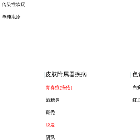
传染性软疣
单纯疱疹
皮肤附属器疾病
色
青春痘(痤疮)
白
酒糟鼻
红
斑秃
脱发
阴虱