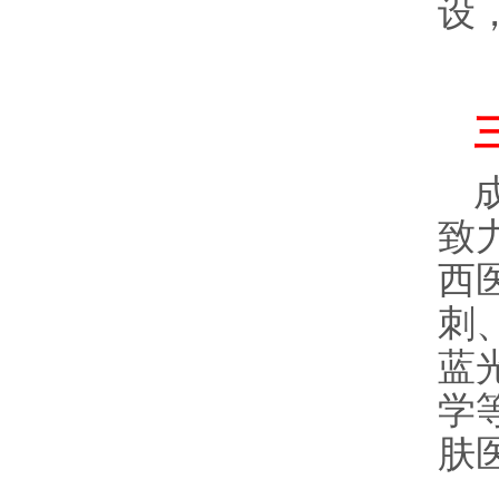
设
致
西
刺
蓝
学
肤