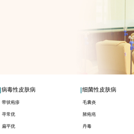
病毒性皮肤病
细菌性皮肤病
带状疱疹
毛囊炎
寻常疣
脓疱疮
扁平疣
丹毒