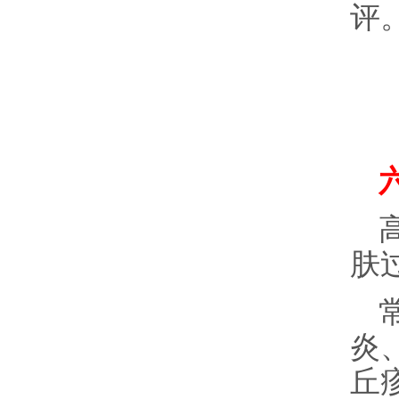
评
肤
炎
丘