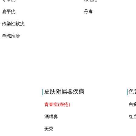
扁平疣
丹毒
传染性软疣
单纯疱疹
皮肤附属器疾病
色
青春痘(痤疮)
白
酒糟鼻
红
斑秃